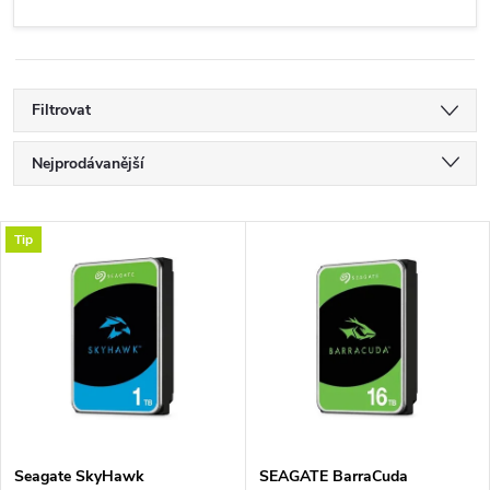
Filtrovat
Ř
Nejprodávanější
a
Nejlevnější
V
Tip
Nejdražší
z
ý
Abecedně
e
p
n
i
í
s
Seagate SkyHawk
SEAGATE BarraCuda