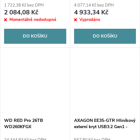
1 722,38 Kč bez DPH
4 077,14 Kč bez DPH
2 084,08 Kč
4 933,34 Kč
Momentálně nedostupné
Vyprodáno
DO KOŠÍKU
DO KOŠÍKU
WD RED Pro 26TB
AXAGON EE35-GTR Hliníkový
WD260KFGX
externí kryt USB3.2 Gen1 -
SATA 6G 3,5''
24 344,83 Kč bez DPH
567,80 Kč bez DPH