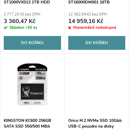
p
ST1000VX013 1TB HDD
ST16000DM001 16TB
p
r
2 777,25 Kč bez DPH
12 362,94 Kč bez DPH
r
3 360,47 Kč
14 959,16 Kč
o
Skladem
>50 ks
Momentálně nedostupné
o
d
DO KOŠÍKU
DO KOŠÍKU
d
u
u
k
k
t
t
ů
ů
KINGSTON KC600 256GB
Orico M.2 NVMe SSD 10Gb/s
SATA SSD 550/500 MB/s
USB-C pouzdro na disky