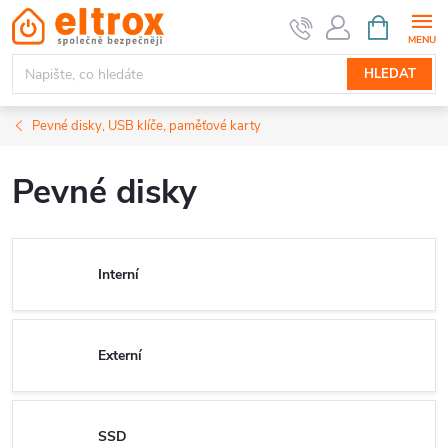
Přejít
NÁKUPNÍ
KOŠÍK
na
obsah
HLEDAT
Pevné disky, USB klíče, paměťové karty
Pevné disky
Interní
Externí
SSD