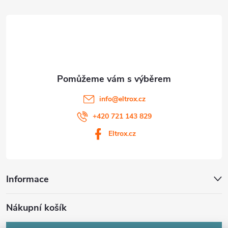
t
í
info
@
eltrox.cz
+420 721 143 829
Eltrox.cz
Informace
Nákupní košík