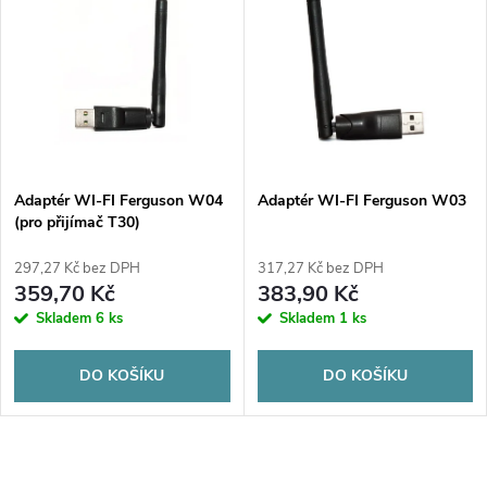
z
ý
Abecedně
e
p
n
i
í
s
p
Adaptér WI-FI Ferguson W04
Adaptér WI-FI Ferguson W03
(pro přijímač T30)
p
r
297,27 Kč bez DPH
317,27 Kč bez DPH
r
359,70 Kč
383,90 Kč
o
Skladem
6 ks
Skladem
1 ks
o
d
DO KOŠÍKU
DO KOŠÍKU
d
u
u
O