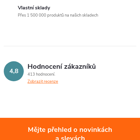
k
k
v
Vlastní sklady
t
Přes 1 500 000 produktů na našich skladech
t
l
ů
á
ů
d
a
Hodnocení zákazníků
c
4,8
413 hodnocení
Zobrazit recenze
í
p
r
v
Mějte přehled o novinkách
k
a slevách