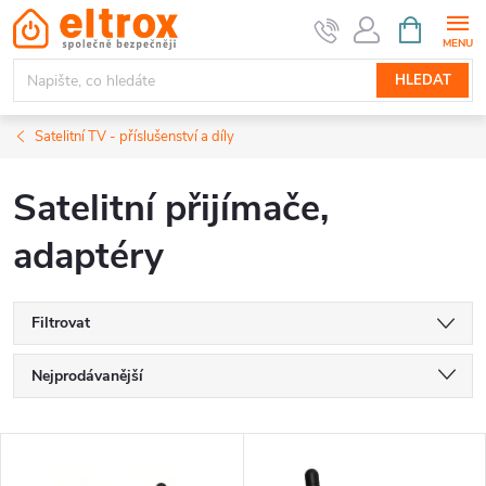
Přejít
NÁKUPNÍ
KOŠÍK
na
obsah
HLEDAT
Satelitní TV - příslušenství a díly
Satelitní přijímače,
adaptéry
Filtrovat
Ř
Nejprodávanější
a
Nejlevnější
V
Nejdražší