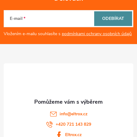
Z
y
á
v
E-mail
ODEBÍRAT
ý
p
Vložením e-mailu souhlasíte s
podmínkami ochrany osobních údajů
p
a
i
t
s
í
u
info
@
eltrox.cz
+420 721 143 829
Eltrox.cz