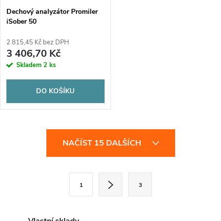
Dechový analyzátor Promiler
iSober 50
2 815,45 Kč bez DPH
3 406,70 Kč
Skladem
2 ks
DO KOŠÍKU
O
NAČÍST 15 DALŠÍCH
v
l
S
1
3
t
á
r
d
á
Vlastní sklady