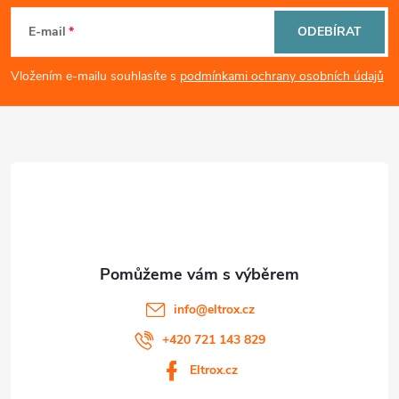
i
á
E-mail
ODEBÍRAT
s
p
Vložením e-mailu souhlasíte s
podmínkami ochrany osobních údajů
u
a
t
í
info
@
eltrox.cz
+420 721 143 829
Eltrox.cz