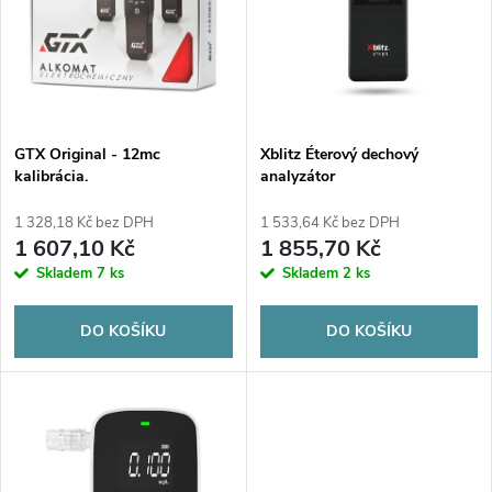
e
p
n
i
í
s
p
GTX Original - 12mc
Xblitz Éterový dechový
kalibrácia.
analyzátor
p
r
1 328,18 Kč bez DPH
1 533,64 Kč bez DPH
r
1 607,10 Kč
1 855,70 Kč
o
Skladem
7 ks
Skladem
2 ks
o
d
DO KOŠÍKU
DO KOŠÍKU
d
u
u
k
k