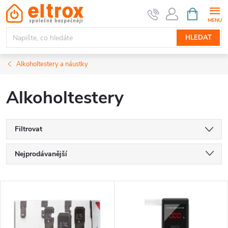
Přejít
NÁKUPNÍ
KOŠÍK
na
obsah
HLEDAT
Alkoholtestery a náustky
Alkoholtestery
Filtrovat
Ř
Nejprodávanější
a
Nejlevnější
V
Nejdražší
z
ý
Abecedně