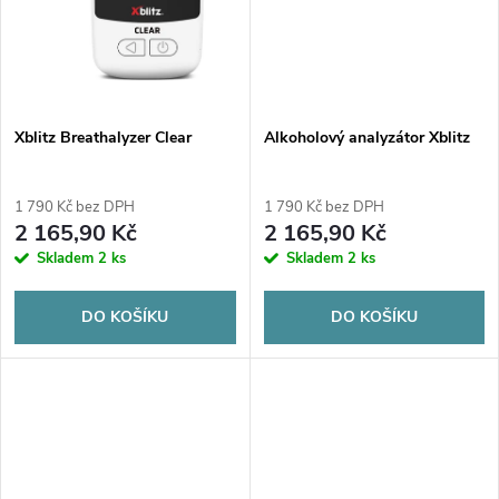
t
t
ů
ů
Xblitz Breathalyzer Clear
Alkoholový analyzátor Xblitz
1 790 Kč bez DPH
1 790 Kč bez DPH
2 165,90 Kč
2 165,90 Kč
Skladem
2 ks
Skladem
2 ks
DO KOŠÍKU
DO KOŠÍKU