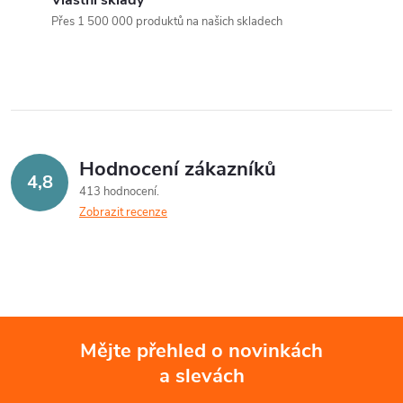
a
n
Přes 1 500 000 produktů na našich skladech
k
c
o
í
v
á
p
n
r
Hodnocení zákazníků
í
4,8
413 hodnocení
v
Zobrazit recenze
k
y
v
ý
Mějte přehled o novinkách
a slevách
Z
p