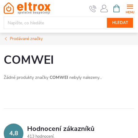
Přejít
NÁKUPNÍ
KOŠÍK
na
obsah
HLEDAT
Prodávané značky
COMWEI
Žádné produkty značky
COMWEI
nebyly nalezeny...
Hodnocení zákazníků
4,8
413 hodnocení