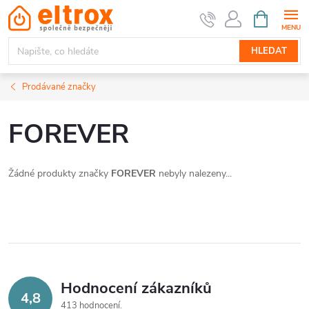
Přejít
NÁKUPNÍ
KOŠÍK
na
obsah
HLEDAT
Prodávané značky
FOREVER
Žádné produkty značky
FOREVER
nebyly nalezeny...
Hodnocení zákazníků
4,8
413 hodnocení