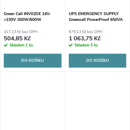
Green Cell INV02DE 24V-
UPS EMERGENCY SUPPLY
>230V 300W/600W
Greencell PowerProof 650VA
modifikovaný sinus
360W LCD
417,23 Kč bez DPH
879,13 Kč bez DPH
504,85 Kč
1 063,75 Kč
Skladem
1 ks
Skladem
5 ks
DO KOŠÍKU
DO KOŠÍKU