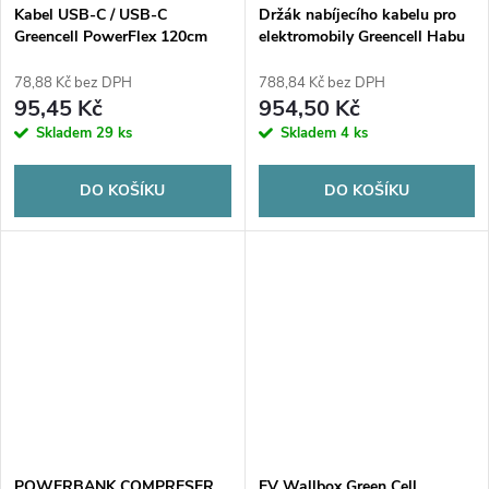
Kabel USB-C / USB-C
Držák nabíjecího kabelu pro
Greencell PowerFlex 120cm
elektromobily Greencell Habu
PD 100W černý silikonový
Holder EVGCAKHH1
78,88 Kč bez DPH
788,84 Kč bez DPH
95,45 Kč
954,50 Kč
Skladem
29 ks
Skladem
4 ks
DO KOŠÍKU
DO KOŠÍKU
POWERBANK COMPRESER
EV Wallbox Green Cell