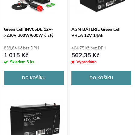
n
i
í
s
p
Green Cell INV05DE 12V-
AGM BATERIE Green Cell
>230V 300W/600W čistý
VRLA 12V 14Ah
p
sinus
r
838,84 Kč bez DPH
464,75 Kč bez DPH
r
1 015 Kč
562,35 Kč
o
Skladem
3 ks
Vyprodáno
o
d
DO KOŠÍKU
DO KOŠÍKU
d
u
u
k
k
t
t