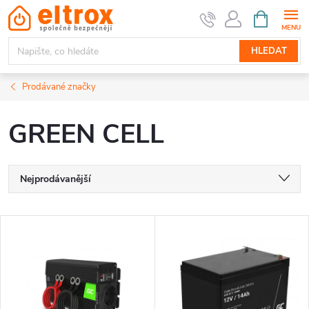
Přejít
NÁKUPNÍ
KOŠÍK
na
obsah
HLEDAT
Prodávané značky
GREEN CELL
Ř
Nejprodávanější
a
Nejlevnější
V
Nejdražší
z
ý
Abecedně
e
p