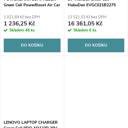
Green Cell PowerBoost Air Car
HabuDen EVGC021B2275
Jump Starter 8000mAh 1000A
22kW TYP 2 7,5M GC App
150PSI
NFC BT Wi-Fi
1 021,69 Kč bez DPH
13 521,53 Kč bez DPH
1 236,25 Kč
16 361,05 Kč
Skladem
48 ks
Skladem
6 ks
DO KOŠÍKU
DO KOŠÍKU
LENOVO LAPTOP CHARGER