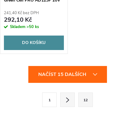
Green Cell PRO AD123P 20V
3.25A 65W 4.0mm/1.7mm
241,40 Kč bez DPH
292,10 Kč
Skladem
>50 ks
DO KOŠÍKU
O
NAČÍST 15 DALŠÍCH
v
l
S
1
12
t
á
r
d
á
a
n