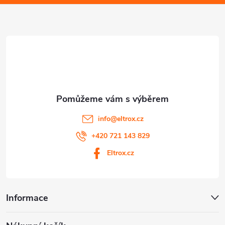
a
s
u
t
í
info
@
eltrox.cz
+420 721 143 829
Eltrox.cz
Informace