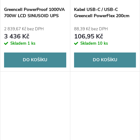
Greencell PowerProof 1000VA
Kabel USB-C / USB-C
700W LCD SINUSOID UPS
Greencell PowerFlex 200cm
EMERGENCY SUPPLY
PD 100W zelený silikonový
2 839,67 Kč bez DPH
88,39 Kč bez DPH
3 436 Kč
106,95 Kč
Skladem
1 ks
Skladem
10 ks
DO KOŠÍKU
DO KOŠÍKU