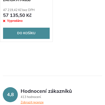
DAHUA PFI-R650
47 219,42 Kč bez DPH
57 135,50 Kč
Vyprodáno
DO KOŠÍKU
O
v
l
á
Hodnocení zákazníků
d
4,8
413 hodnocení
a
Zobrazit recenze