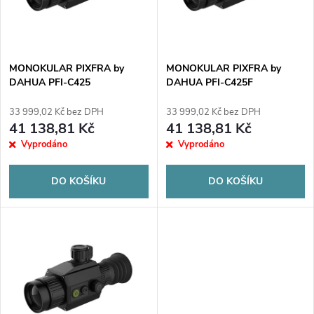
n
i
í
s
p
MONOKULAR PIXFRA by
MONOKULAR PIXFRA by
DAHUA PFI-C425
DAHUA PFI-C425F
p
r
33 999,02 Kč bez DPH
33 999,02 Kč bez DPH
r
41 138,81 Kč
41 138,81 Kč
o
Vyprodáno
Vyprodáno
o
d
DO KOŠÍKU
DO KOŠÍKU
d
u
u
k
k
t
t