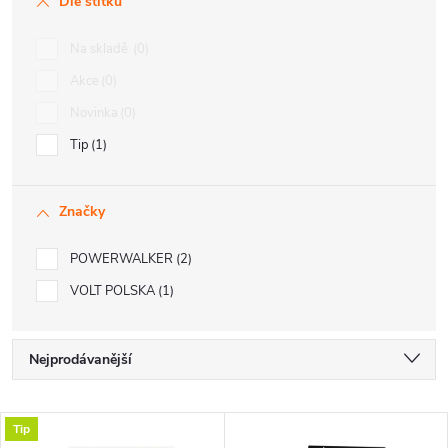
Dle štítku
Na skladě
0
Akce
0
Novinka
0
Tip
1
Značky
POWERWALKER
2
VOLT POLSKA
1
Ř
Nejprodávanější
a
Nejlevnější
V
Tip
Nejdražší