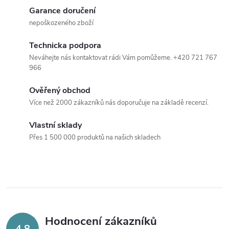
v
Garance doručení
nepoškozeného zboží
l
Technicka podpora
á
Neváhejte nás kontaktovat rádi Vám pomůžeme. +420 721 767
966
d
Ověřený obchod
a
Více než 2000 zákazníků nás doporučuje na základě recenzí.
c
Vlastní sklady
í
Přes 1 500 000 produktů na našich skladech
p
r
v
k
Hodnocení zákazníků
4,8