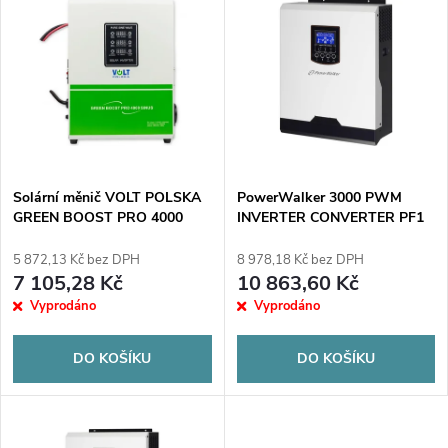
z
ý
Abecedně
e
p
n
i
í
s
p
Solární měnič VOLT POLSKA
PowerWalker 3000 PWM
GREEN BOOST PRO 4000
INVERTER CONVERTER PF1
p
SINUS (110-500VDC)
r
5 872,13 Kč bez DPH
8 978,18 Kč bez DPH
r
7 105,28 Kč
10 863,60 Kč
o
Vyprodáno
Vyprodáno
o
d
DO KOŠÍKU
DO KOŠÍKU
d
u
u