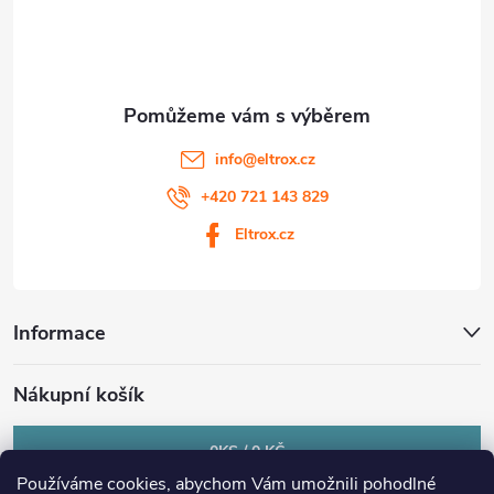
í
info
@
eltrox.cz
+420 721 143 829
Eltrox.cz
Informace
Nákupní košík
0
KS /
0 KČ
Používáme cookies, abychom Vám umožnili pohodlné