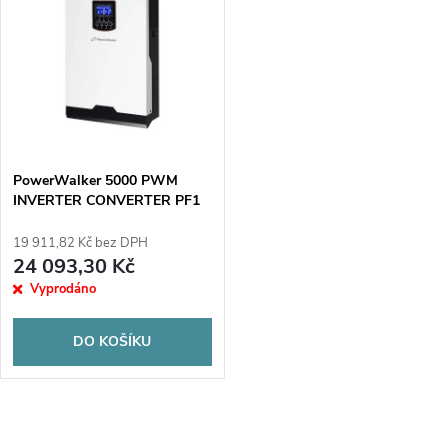
k
k
t
t
ů
ů
PowerWalker 5000 PWM
INVERTER CONVERTER PF1
19 911,82 Kč bez DPH
24 093,30 Kč
Vyprodáno
DO KOŠÍKU
O