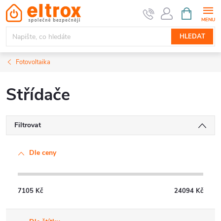
Přejít
NÁKUPNÍ
KOŠÍK
na
obsah
HLEDAT
Fotovoltaika
Střídače
Filtrovat
Dle ceny
7105
Kč
24094
Kč