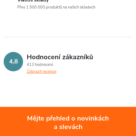
a
n
Přes 1 500 000 produktů na našich skladech
k
c
o
í
v
á
p
n
r
Hodnocení zákazníků
í
4,8
413 hodnocení
v
Zobrazit recenze
k
y
v
ý
Mějte přehled o novinkách
a slevách
Z
p