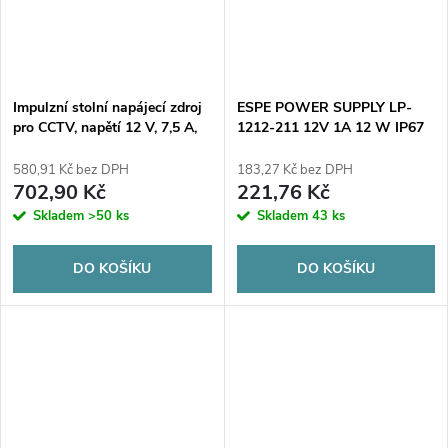
Impulzní stolní napájecí zdroj
ESPE POWER SUPPLY LP-
pro CCTV, napětí 12 V, 7,5 A,
1212-211 12V 1A 12 W IP67
90 W, konektor 5,5 mm / 2,1
5,5 / 2,1 mm
mm
580,91 Kč bez DPH
183,27 Kč bez DPH
702,90 Kč
221,76 Kč
Skladem
>50 ks
Skladem
43 ks
DO KOŠÍKU
DO KOŠÍKU