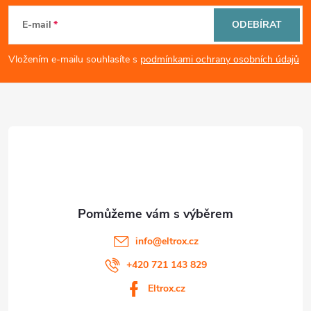
i
á
E-mail
ODEBÍRAT
s
p
Vložením e-mailu souhlasíte s
podmínkami ochrany osobních údajů
u
a
t
í
info
@
eltrox.cz
+420 721 143 829
Eltrox.cz