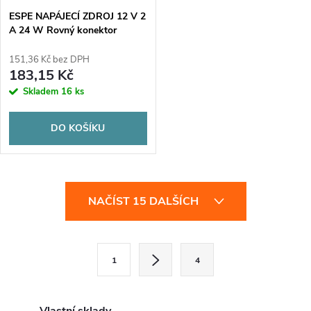
ESPE NAPÁJECÍ ZDROJ 12 V 2
A 24 W Rovný konektor
2,1x5,5 mm ZÁRUKA 5 LET.
151,36 Kč bez DPH
183,15 Kč
Skladem
16 ks
DO KOŠÍKU
O
NAČÍST 15 DALŠÍCH
v
l
S
1
4
t
á
r
d
á
Vlastní sklady