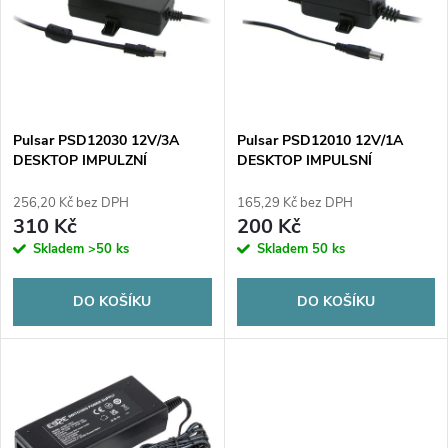
e
p
n
i
í
s
p
Pulsar PSD12030 12V/3A
Pulsar PSD12010 12V/1A
DESKTOP IMPULZNÍ
DESKTOP IMPULSNÍ
p
NAPÁJECÍ ZDROJ pro CCTV
NAPÁJECÍ ZDROJ pro CCTV
r
256,20 Kč bez DPH
165,29 Kč bez DPH
r
310 Kč
200 Kč
o
Skladem
>50 ks
Skladem
50 ks
o
d
DO KOŠÍKU
DO KOŠÍKU
d
u
u
k
k