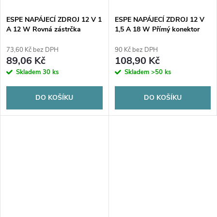
ESPE NAPÁJECÍ ZDROJ 12 V 1
ESPE NAPÁJECÍ ZDROJ 12 V
A 12 W Rovná zástrčka
1,5 A 18 W Přímý konektor
2,1x5,5 mm ZÁRUKA 5 LET.
2,1x5,5 mm ZÁRUKA 5 LET.
73,60 Kč bez DPH
90 Kč bez DPH
89,06 Kč
108,90 Kč
Skladem
30 ks
Skladem
>50 ks
DO KOŠÍKU
DO KOŠÍKU