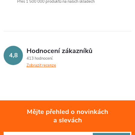
t
Přes 1 500 000 produktů na našich skladech
t
l
ů
á
ů
d
a
Hodnocení zákazníků
c
4,8
413 hodnocení
Zobrazit recenze
í
p
r
v
Mějte přehled o novinkách
k
a slevách
Z
y