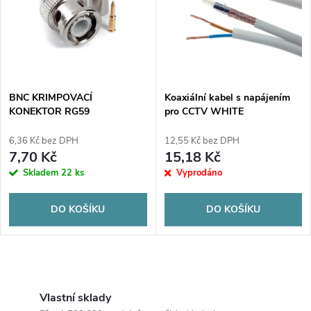
e
p
n
i
í
s
p
BNC KRIMPOVACÍ
Koaxiální kabel s napájením
KONEKTOR RG59
pro CCTV WHITE
p
K60+2x0,5mm2
r
ELEKTROKABEL 1m
6,36 Kč bez DPH
12,55 Kč bez DPH
r
7,70 Kč
15,18 Kč
o
Skladem
22 ks
Vyprodáno
o
d
DO KOŠÍKU
DO KOŠÍKU
d
u
u
O
k
k
v
Vlastní sklady