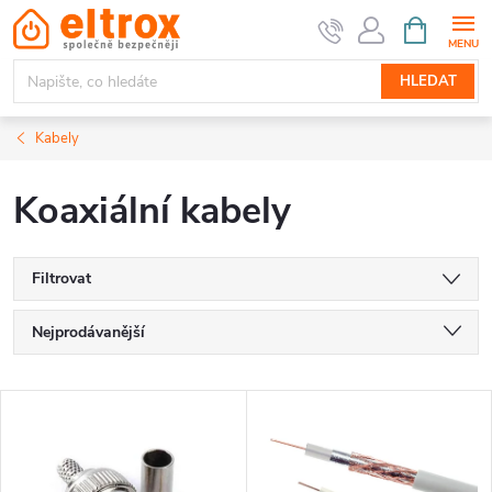
Přejít
NÁKUPNÍ
KOŠÍK
na
obsah
HLEDAT
Kabely
Koaxiální kabely
Filtrovat
Ř
Nejprodávanější
a
Nejlevnější
V
Nejdražší
z
ý
Abecedně