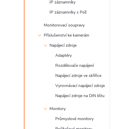
IP záznamníky
e
IP záznamníky s PoE
l
Monitorovací soupravy
Příslušenství ke kamerám
Napájecí zdroje
Adaptéry
Rozdělovače napájení
Napájecí zdroje ve skříňce
Vyrovnávací napájecí zdroje
Napájecí zdroje na DIN lištu
Monitory
Průmyslové monitory
Počítačové monitory