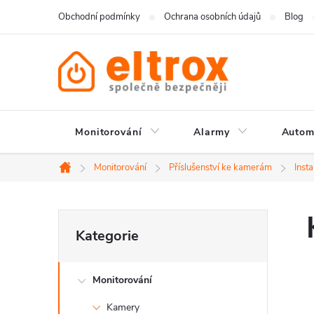
Přejít
Obchodní podmínky
Ochrana osobních údajů
Blog
na
obsah
Monitorování
Alarmy
Autom
Monitorování
Příslušenství ke kamerám
Insta
Domů
P
Přeskočit
Kategorie
kategorie
o
Monitorování
s
Kamery