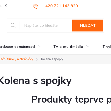
+420 721 143 829
Kontakty
HLEDAT
atizace domácnosti
TV a multimédia
IT vy
lační trubky a chráničky
Kolena s spojky
Kolena s spojky
Produkty teprve 