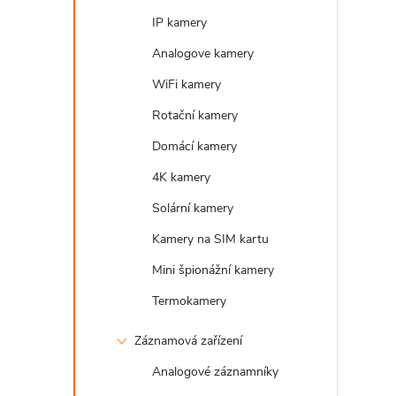
t
IP kamery
r
Analogove kamery
WiFi kamery
a
Rotační kamery
n
Domácí kamery
4K kamery
n
Solární kamery
í
Kamery na SIM kartu
Mini špionážní kamery
p
Termokamery
a
Záznamová zařízení
n
Analogové záznamníky