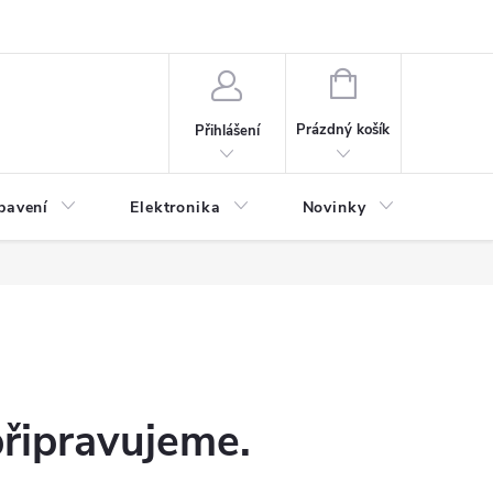
NÁKUPNÍ
KOŠÍK
Prázdný košík
Přihlášení
bavení
Elektronika
Novinky
Obch
připravujeme.