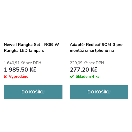
Newell Rangha Set - RGB-W
Adaptér Redleaf SOM-3 pro
Rangha LED lampa s
montáž smartphonů na
difuzorem a stativem
dalekohledy, teleskopy a
mikroskopy
1 640,91 Kč bez DPH
229,09 Kč bez DPH
1 985,50 Kč
277,20 Kč
Vyprodáno
Skladem
4 ks
DO KOŠÍKU
DO KOŠÍKU