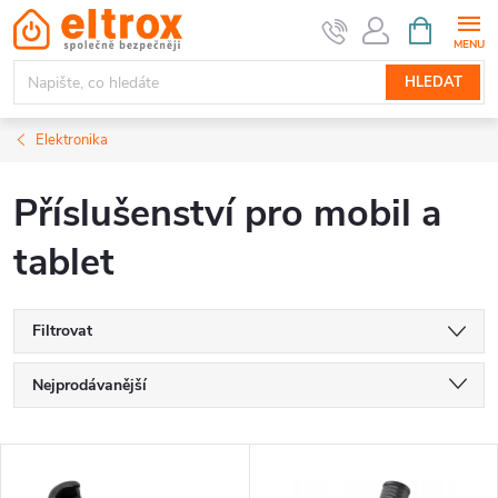
Přejít
NÁKUPNÍ
KOŠÍK
na
obsah
HLEDAT
Elektronika
Příslušenství pro mobil a
tablet
Filtrovat
Ř
Nejprodávanější
a
Nejlevnější
V
Nejdražší