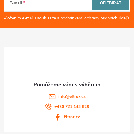
á
v
E-mail
ODEBÍRAT
ý
p
Vložením e-mailu souhlasíte s
podmínkami ochrany osobních údajů
p
a
i
t
s
í
u
info
@
eltrox.cz
+420 721 143 829
Eltrox.cz