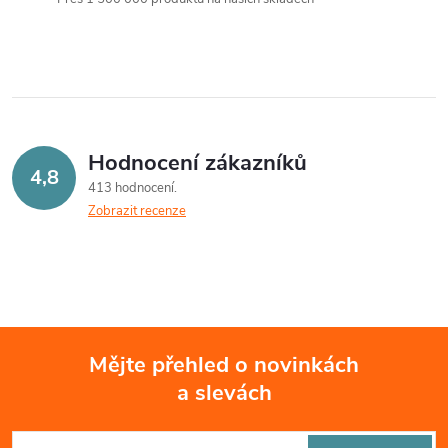
l
á
d
a
Hodnocení zákazníků
c
4,8
413 hodnocení
Zobrazit recenze
í
p
r
v
Mějte přehled o novinkách
k
a slevách
Z
y