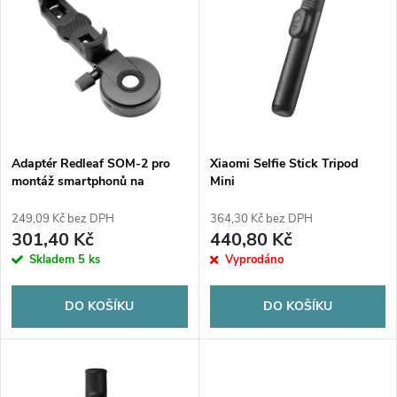
z
ý
Abecedně
e
p
n
i
í
s
p
Adaptér Redleaf SOM-2 pro
Xiaomi Selfie Stick Tripod
montáž smartphonů na
Mini
p
dalekohledy, teleskopy a
r
mikroskopy
249,09 Kč bez DPH
364,30 Kč bez DPH
r
301,40 Kč
440,80 Kč
o
Skladem
5 ks
Vyprodáno
o
d
DO KOŠÍKU
DO KOŠÍKU
d
u
u