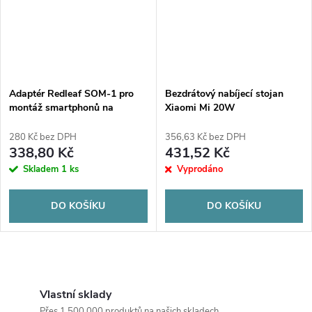
Adaptér Redleaf SOM-1 pro
Bezdrátový nabíjecí stojan
montáž smartphonů na
Xiaomi Mi 20W
dalekohledy, teleskopy a
mikroskopy
280 Kč bez DPH
356,63 Kč bez DPH
338,80 Kč
431,52 Kč
Skladem
1 ks
Vyprodáno
DO KOŠÍKU
DO KOŠÍKU
O
v
Vlastní sklady
Přes 1 500 000 produktů na našich skladech