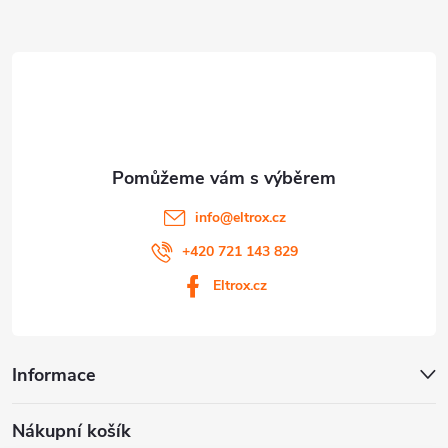
a
ý
t
p
i
í
s
u
info
@
eltrox.cz
+420 721 143 829
Eltrox.cz
Informace
Nákupní košík