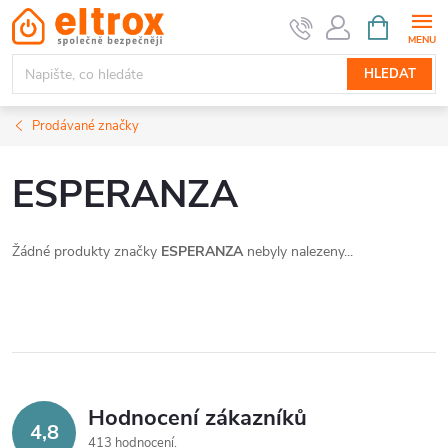
Přejít
NÁKUPNÍ
KOŠÍK
na
obsah
HLEDAT
Prodávané značky
ESPERANZA
Žádné produkty značky
ESPERANZA
nebyly nalezeny...
Hodnocení zákazníků
4,8
413 hodnocení