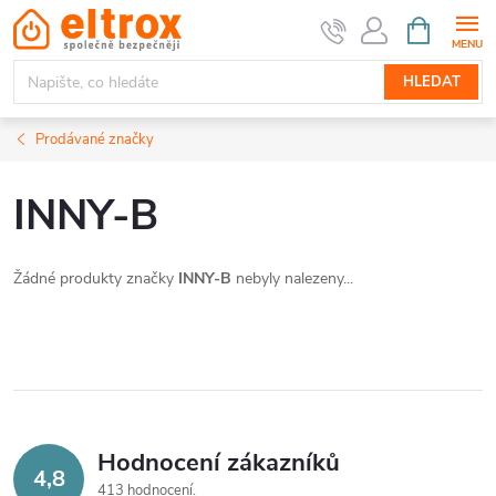
Přejít
NÁKUPNÍ
KOŠÍK
na
obsah
HLEDAT
Prodávané značky
INNY-B
Žádné produkty značky
INNY-B
nebyly nalezeny...
Hodnocení zákazníků
4,8
413 hodnocení