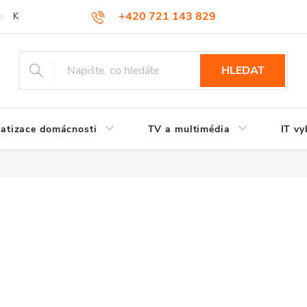
+420 721 143 829
Kontakty
HLEDAT
atizace domácnosti
TV a multimédia
IT vy