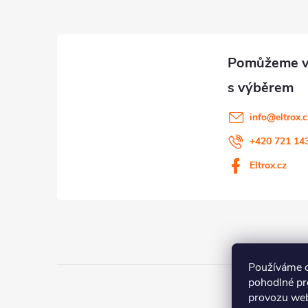
p
a
t
í
info
@
eltrox.
+420 721 14
Eltrox.cz
Používáme 
pohodlné pr
provozu web