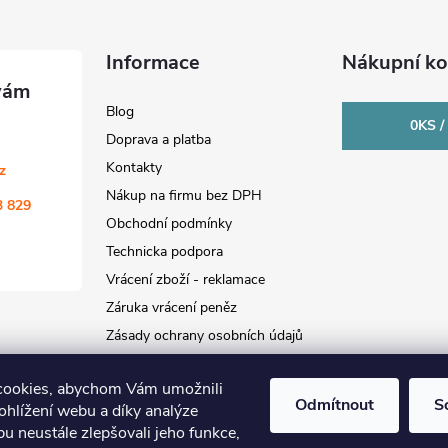
Informace
Nákupní ko
Blog
0
KS /
Doprava a platba
Kontakty
cz
Nákup na firmu bez DPH
3 829
Obchodní podmínky
Technicka podpora
Vrácení zboží - reklamace
Záruka vrácení peněz
Zásady ochrany osobních údajů
cookies, abychom Vám umožnili
Odmítnout
S
ohlížení webu a díky analýze
u neustále zlepšovali jeho funkce,