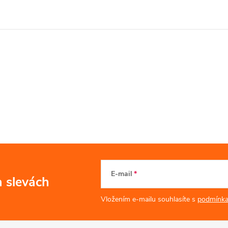
E-mail
a slevách
Vložením e-mailu souhlasíte s
podmínka