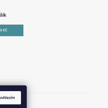
šík
0 KČ
ouhlasím