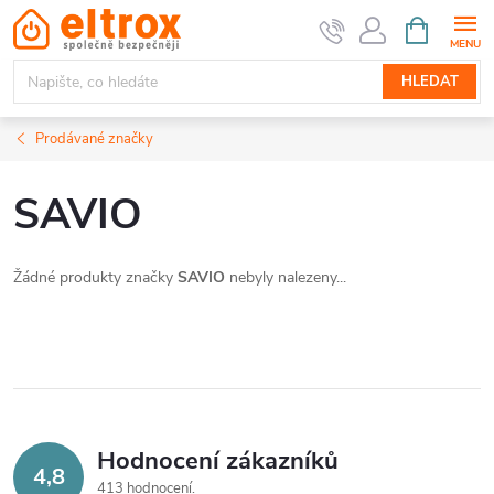
Přejít
NÁKUPNÍ
KOŠÍK
na
obsah
HLEDAT
Prodávané značky
SAVIO
Žádné produkty značky
SAVIO
nebyly nalezeny...
Hodnocení zákazníků
4,8
413 hodnocení