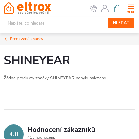
Přejít
NÁKUPNÍ
KOŠÍK
na
obsah
HLEDAT
Prodávané značky
SHINEYEAR
Žádné produkty značky
SHINEYEAR
nebyly nalezeny...
Hodnocení zákazníků
4,8
413 hodnocení