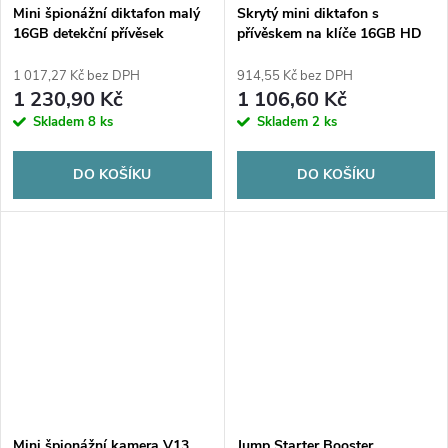
Mini špionážní diktafon malý
Skrytý mini diktafon s
16GB detekční přívěsek
přívěskem na klíče 16GB HD
přívěsek HQ
1 017,27 Kč bez DPH
914,55 Kč bez DPH
1 230,90 Kč
1 106,60 Kč
Skladem
8 ks
Skladem
2 ks
DO KOŠÍKU
DO KOŠÍKU
Mini špionážní kamera V13
Jump Starter Booster