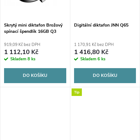
ů
ů
Skrytý mini diktafon Brožový
Digitální diktafon JNN Q65
spínací špendlík 16GB Q3
919,09 Kč bez DPH
1 170,91 Kč bez DPH
1 112,10 Kč
1 416,80 Kč
Skladem
8 ks
Skladem
6 ks
DO KOŠÍKU
DO KOŠÍKU
Tip