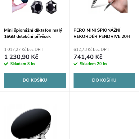
n
i
í
s
p
Mini špionážní diktafon malý
PERO MINI ŠPIONÁŽNÍ
16GB detekční přívěsek
REKORDÉR PENDRIVE 20H
p
přívěsek HQ
HQ
r
1 017,27 Kč bez DPH
612,73 Kč bez DPH
r
1 230,90 Kč
741,40 Kč
o
Skladem
8 ks
Skladem
20 ks
o
d
DO KOŠÍKU
DO KOŠÍKU
d
u
u
k
k
t
t