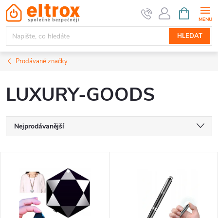
Přejít
NÁKUPNÍ
KOŠÍK
na
obsah
HLEDAT
Prodávané značky
LUXURY-GOODS
Ř
Nejprodávanější
a
Nejlevnější
V
Nejdražší
z
ý
Abecedně
e
p