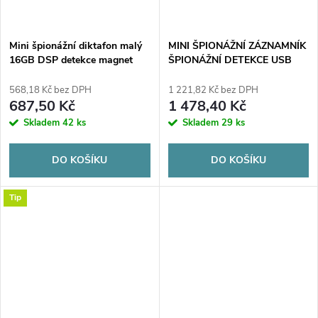
Mini špionážní diktafon malý
MINI ŠPIONÁŽNÍ ZÁZNAMNÍK
16GB DSP detekce magnet
ŠPIONÁŽNÍ DETEKCE USB
přívěšek na klíče HQ
32GB Q63
568,18 Kč bez DPH
1 221,82 Kč bez DPH
687,50 Kč
1 478,40 Kč
Skladem
42 ks
Skladem
29 ks
DO KOŠÍKU
DO KOŠÍKU
Tip