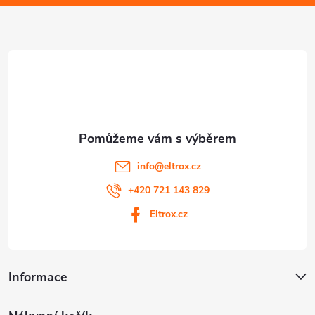
a
s
u
t
í
info
@
eltrox.cz
+420 721 143 829
Eltrox.cz
Informace