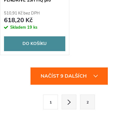
PENDRIVE 15H HQ pro
detekci odposlechu
510,91 Kč bez DPH
618,20 Kč
Skladem
19 ks
DO KOŠÍKU
O
NAČÍST 9 DALŠÍCH
v
l
S
1
2
t
á
r
d
á
a
n