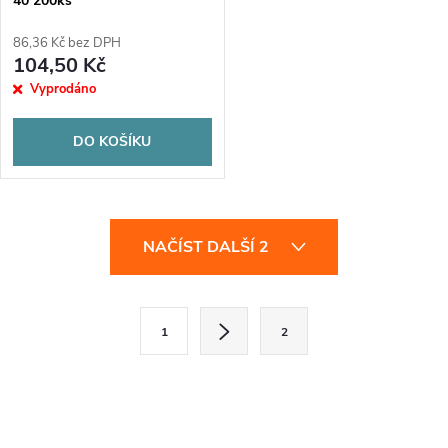
40 200ks
86,36 Kč bez DPH
104,50 Kč
Vyprodáno
DO KOŠÍKU
O
NAČÍST DALŠÍ 2
v
l
S
1
2
t
á
r
d
á
a
n