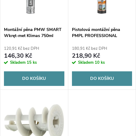
n
i
í
s
p
Montážní pěna PMW SMART
Pistolová montážní pěna
Wkręt-met Klimas 750ml
PMPL PROFESSIONAL
p
Wkręt-met Klimas 750ml
r
120,91 Kč bez DPH
180,91 Kč bez DPH
r
146,30 Kč
218,90 Kč
o
Skladem
15 ks
Skladem
10 ks
o
d
DO KOŠÍKU
DO KOŠÍKU
d
u
u
k
k
t
t