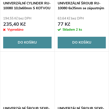
UNIVERZÁLNÍ CYLINDER RU-
UNIVERZÁLNÍ ŠROUB RU-
10080 10,0x60mm S KOTVOU
10080 6x35mm se zápustným
CYLIN PATH 6x80mm 100ks.
šroubem 3,5x45mm 100ks
194,55 Kč bez DPH
63,64 Kč bez DPH
235,40 Kč
77 Kč
Vyprodáno
Skladem
2 ks
DO KOŠÍKU
DO KOŠÍKU
UNIVERZÁLNÍ ŠROUB SFXP-
UNIVERZÁLNÍ ŠROUB SFXP-