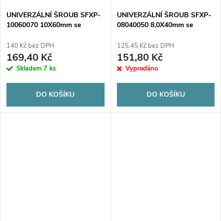
UNIVERZÁLNÍ ŠROUB SFXP-
UNIVERZÁLNÍ ŠROUB SFXP-
10060070 10X60mm se
08040050 8,0X40mm se
zápustným šroubem 6X70mm
zápustným šroubem 5x50mm
50ks.
100ks.
140 Kč bez DPH
125,45 Kč bez DPH
169,40 Kč
151,80 Kč
Skladem
7 ks
Vyprodáno
DO KOŠÍKU
DO KOŠÍKU