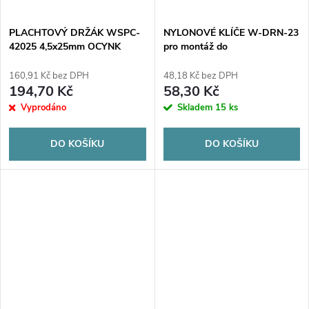
PLACHTOVÝ DRŽÁK WSPC-
NYLONOVÉ KLÍČE W-DRN-23
42025 4,5x25mm OCYNK
pro montáž do
500ks. KARTON
sádrokartonových desek
DRIVA 50ks. BAG
160,91 Kč bez DPH
48,18 Kč bez DPH
194,70 Kč
58,30 Kč
Vyprodáno
Skladem
15 ks
DO KOŠÍKU
DO KOŠÍKU