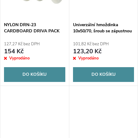
ů
ů
NYLON DRN-23
Univerzální hmoždinka
CARDBOARD DRIVA PACK
10x50/70, šroub se zápustnou
200ks. CARDBOARD
hlavou, karton (SFXP-
10050070 x 50ks)
127,27 Kč bez DPH
101,82 Kč bez DPH
154 Kč
123,20 Kč
Vyprodáno
Vyprodáno
DO KOŠÍKU
DO KOŠÍKU