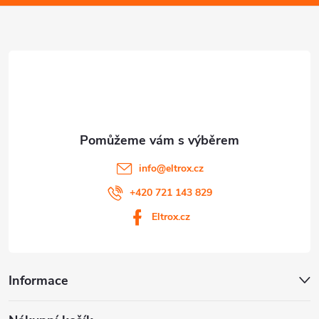
a
s
u
t
í
info
@
eltrox.cz
+420 721 143 829
Eltrox.cz
Informace