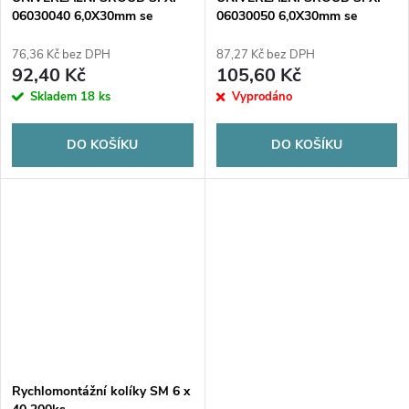
06030040 6,0X30mm se
06030050 6,0X30mm se
zápustným šroubem 4x40mm
zápustným šroubem 4x50mm
100ks.
100ks.
76,36 Kč bez DPH
87,27 Kč bez DPH
92,40 Kč
105,60 Kč
Skladem
18 ks
Vyprodáno
DO KOŠÍKU
DO KOŠÍKU
Rychlomontážní kolíky SM 6 x