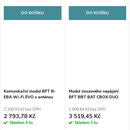
DO KOŠÍKU
DO KOŠÍKU
Komunikační modul BFT B-
Modul nouzového napájení
EBA Wi-Fi EVO s anténou
BFT BBT BAT CBOX DUO
(Bluetooth/easyAXS/TaHoma)
(baterie)
2 308,91 Kč bez DPH
2 908,64 Kč bez DPH
2 793,78 Kč
3 519,45 Kč
Skladem
6 ks
Skladem
3 ks