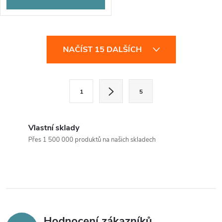
O
NAČÍST 15 DALŠÍCH
v
l
S
1
5
t
á
r
d
á
Vlastní sklady
a
n
Přes 1 500 000 produktů na našich skladech
k
c
o
í
v
á
p
n
Hodnocení zákazníků