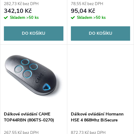
r
282,73 Kč bez DPH
78,55 Kč bez DPH
r
342,10 Kč
95,04 Kč
o
Skladem
>50 ks
Skladem
>50 ks
o
d
DO KOŠÍKU
DO KOŠÍKU
d
u
u
k
k
t
t
ů
ů
Dálkové ovládání CAME
Dálkové ovládání Hormann
TOP44RBN (806TS-0270)
HSE 4 868Mhz BiSecure
(matná černá)
267,55 Kč bez DPH
872,73 Kč bez DPH