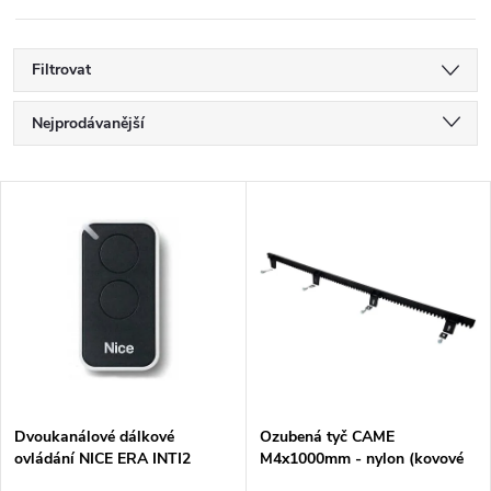
Filtrovat
Ř
Nejprodávanější
a
Nejlevnější
V
Nejdražší
z
ý
Abecedně
e
p
n
i
í
s
p
Dvoukanálové dálkové
Ozubená tyč CAME
ovládání NICE ERA INTI2
M4x1000mm - nylon (kovové
p
jádro/max 800kg)