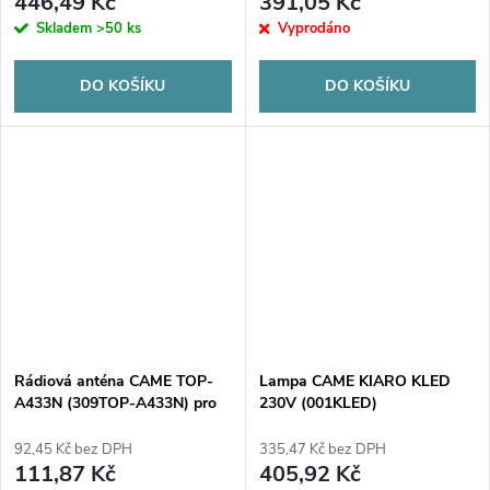
446,49 Kč
391,05 Kč
Skladem
>50 ks
Vyprodáno
DO KOŠÍKU
DO KOŠÍKU
Rádiová anténa CAME TOP-
Lampa CAME KIARO KLED
A433N (309TOP-A433N) pro
230V (001KLED)
světla KIARO
92,45 Kč bez DPH
335,47 Kč bez DPH
111,87 Kč
405,92 Kč