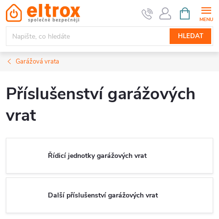
Přejít
NÁKUPNÍ
KOŠÍK
na
obsah
HLEDAT
Garážová vrata
Příslušenství garážových
vrat
Řídicí jednotky garážových vrat
Další příslušenství garážových vrat