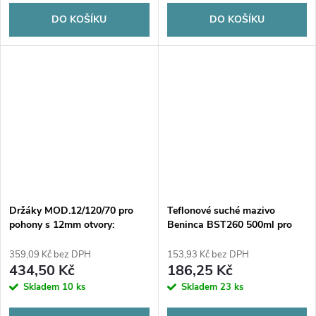
DO KOŠÍKU
DO KOŠÍKU
Držáky MOD.12/120/70 pro
Teflonové suché mazivo
pohony s 12mm otvory:
Beninca BST260 500ml pro
Proxima, Hato, Tousek atd.:
brány/automatiku/pohony
CAME, ROGER, FAAC, Genius,
359,09 Kč bez DPH
153,93 Kč bez DPH
DTM, Proxima, Hato, Tousek
434,50 Kč
186,25 Kč
atd.
Skladem
10 ks
Skladem
23 ks