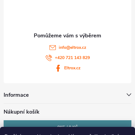
í
info
@
eltrox.cz
+420 721 143 829
Eltrox.cz
Informace
Nákupní košík
0
KS /
0 KČ