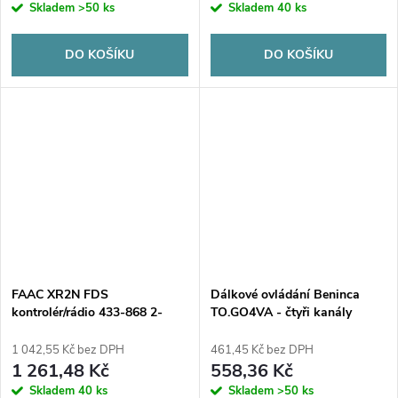
Skladem
>50 ks
Skladem
40 ks
DO KOŠÍKU
DO KOŠÍKU
FAAC XR2N FDS
Dálkové ovládání Beninca
kontrolér/rádio 433-868 2-
TO.GO4VA - čtyři kanály
kanálový univerzální (787023)
1 042,55 Kč bez DPH
461,45 Kč bez DPH
1 261,48 Kč
558,36 Kč
Skladem
40 ks
Skladem
>50 ks