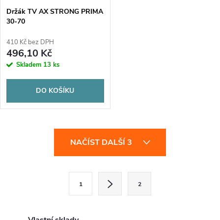
Držák TV AX STRONG PRIMA
30-70
410 Kč bez DPH
496,10 Kč
Skladem
13 ks
DO KOŠÍKU
O
NAČÍST DALŠÍ 3
v
l
S
1
2
t
á
r
d
á
Vlastní sklady