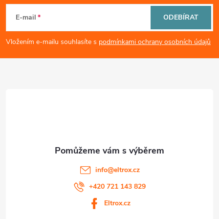
i
á
E-mail
ODEBÍRAT
s
p
Vložením e-mailu souhlasíte s
podmínkami ochrany osobních údajů
u
a
t
í
info
@
eltrox.cz
+420 721 143 829
Eltrox.cz