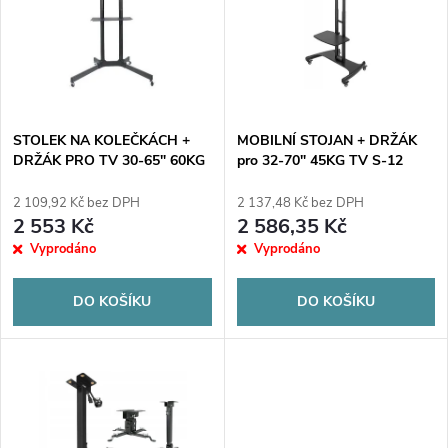
e
p
n
i
í
s
p
STOLEK NA KOLEČKÁCH +
MOBILNÍ STOJAN + DRŽÁK
DRŽÁK PRO TV 30-65" 60KG
pro 32-70″ 45KG TV S-12
p
S-08A ART
ART Vesa 600×400
r
2 109,92 Kč bez DPH
2 137,48 Kč bez DPH
r
2 553 Kč
2 586,35 Kč
o
Vyprodáno
Vyprodáno
o
d
DO KOŠÍKU
DO KOŠÍKU
d
u
u
k
k