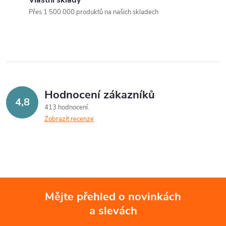
a
n
Přes 1 500 000 produktů na našich skladech
k
c
o
í
v
á
p
n
r
Hodnocení zákazníků
í
4,8
413 hodnocení
v
Zobrazit recenze
k
y
v
ý
Mějte přehled o novinkách
a slevách
Z
p