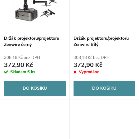
t
t
ů
ů
Držák projektoru/projektoru
Držák projektoru/projektoru
Zenwire černý
Zenwire Bílý
308,18 Kč bez DPH
308,18 Kč bez DPH
372,90 Kč
372,90 Kč
Skladem
6 ks
Vyprodáno
DO KOŠÍKU
DO KOŠÍKU