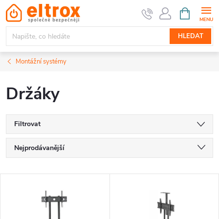
Přejít
NÁKUPNÍ
KOŠÍK
na
obsah
HLEDAT
Montážní systémy
Držáky
Filtrovat
Ř
Nejprodávanější
a
Nejlevnější
V
Nejdražší
z
ý
Abecedně