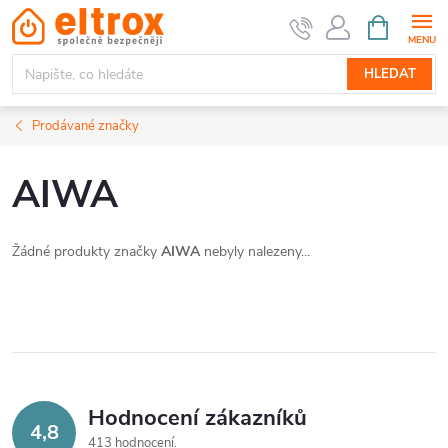
Přejít
NÁKUPNÍ
KOŠÍK
na
obsah
HLEDAT
Prodávané značky
AIWA
Žádné produkty značky
AIWA
nebyly nalezeny...
Hodnocení zákazníků
4,8
413 hodnocení