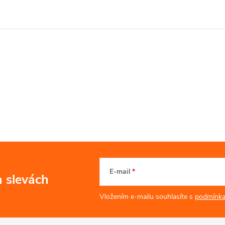
E-mail
a slevách
Vložením e-mailu souhlasíte s
podmínka