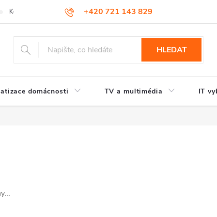
+420 721 143 829
Kontakty
HLEDAT
atizace domácnosti
TV a multimédia
IT vy
...