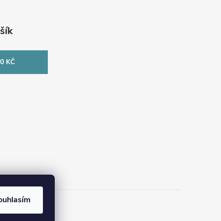
šík
0 KČ
ouhlasím