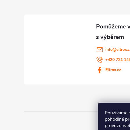
p
a
t
í
info
@
eltrox.
+420 721 14
Eltrox.cz
Používáme 
pohodlné pr
provozu web