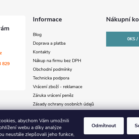
Informace
Nákupní ko
Blog
0
KS /
Doprava a platba
Kontakty
cz
Nákup na firmu bez DPH
3 829
Obchodní podmínky
Technicka podpora
Vrácení zboží - reklamace
Záruka vrácení peněz
Zásady ochrany osobních údajů
cookies, abychom Vám umožnili
Odmítnout
S
ohlížení webu a díky analýze
u neustále zlepšovali jeho funkce,