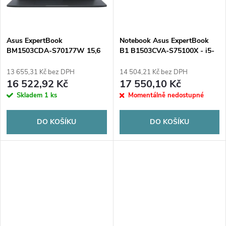
ů
ů
Asus ExpertBook
Notebook Asus ExpertBook
BM1503CDA-S70177W 15,6
B1 B1503CVA-S75100X - i5-
FHD/Ryzen5
13420H/16GB/512GB/15.6
7535U/8GB/512GB/W11
FHD/Win 11 PRO/3YRS
13 655,31 Kč bez DPH
14 504,21 Kč bez DPH
3YGW Notebook
16 522,92 Kč
17 550,10 Kč
Skladem
1 ks
Momentálně nedostupné
DO KOŠÍKU
DO KOŠÍKU