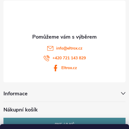
t
p
i
í
s
u
info
@
eltrox.cz
+420 721 143 829
Eltrox.cz
Informace
Nákupní košík
0
KS /
0 KČ