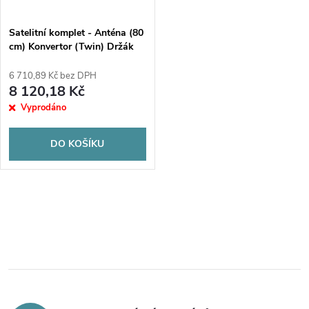
Satelitní komplet - Anténa (80
cm) Konvertor (Twin) Držák
(20 cm) + konektory
6 710,89 Kč bez DPH
8 120,18 Kč
Vyprodáno
DO KOŠÍKU
O
v
l
á