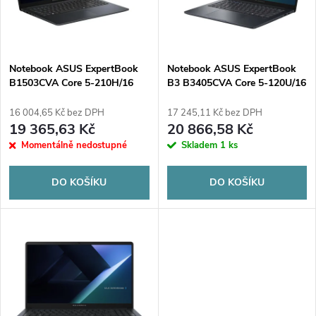
n
i
í
s
p
Notebook ASUS ExpertBook
Notebook ASUS ExpertBook
B1503CVA Core 5-210H/16
B3 B3405CVA Core 5-120U/16
p
GB/512/Win11P
GB/512/Win11P
r
16 004,65 Kč bez DPH
17 245,11 Kč bez DPH
r
19 365,63 Kč
20 866,58 Kč
o
Momentálně nedostupné
Skladem
1 ks
o
d
DO KOŠÍKU
DO KOŠÍKU
d
u
u
k
k
t
t