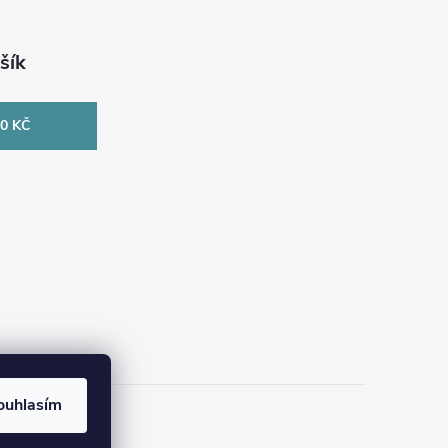
šík
0 KČ
ouhlasím