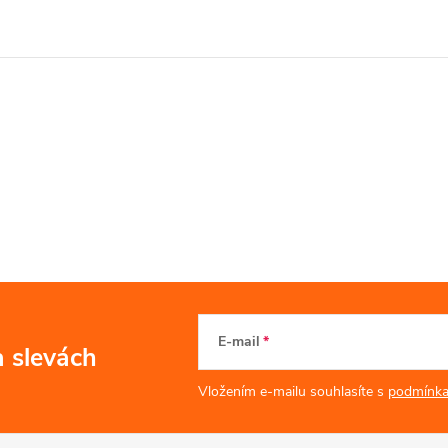
E-mail
a slevách
Vložením e-mailu souhlasíte s
podmínka