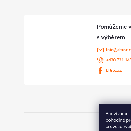
p
a
t
í
info
@
eltrox.
+420 721 14
Eltrox.cz
Používáme 
pohodlné pr
provozu web