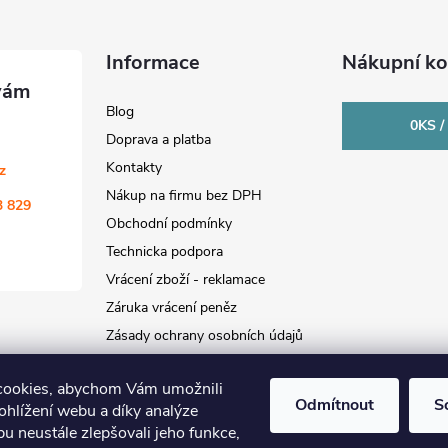
Informace
Nákupní ko
Blog
0
KS /
Doprava a platba
Kontakty
cz
Nákup na firmu bez DPH
3 829
Obchodní podmínky
Technicka podpora
Vrácení zboží - reklamace
Záruka vrácení peněz
Zásady ochrany osobních údajů
cookies, abychom Vám umožnili
Odmítnout
S
ohlížení webu a díky analýze
u neustále zlepšovali jeho funkce,