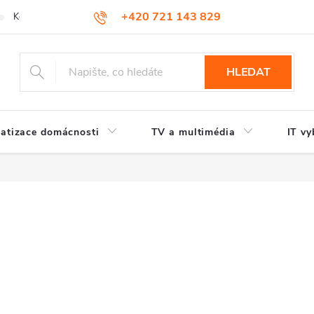
+420 721 143 829
Kontakty
HLEDAT
atizace domácnosti
TV a multimédia
IT vy