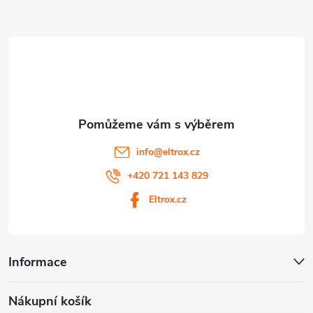
a
ý
t
p
i
í
s
u
info
@
eltrox.cz
+420 721 143 829
Eltrox.cz
Informace
Nákupní košík