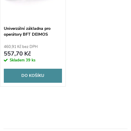
n
i
í
s
p
Univerzální základna pro
operátory BFT DEIMOS
p
r
460,91 Kč bez DPH
r
557,70 Kč
o
Skladem
39 ks
o
d
DO KOŠÍKU
d
u
u
O
k
k
v
t
t
l