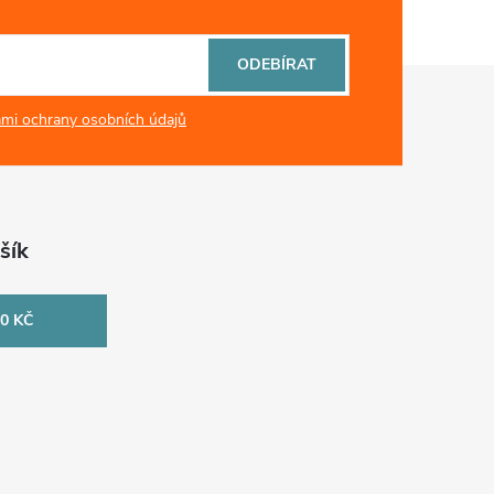
ODEBÍRAT
mi ochrany osobních údajů
šík
0 KČ