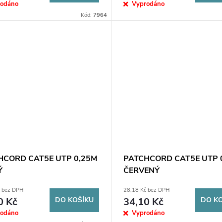
rodáno
Vyprodáno
Kód:
7964
HCORD CAT5E UTP 0,25M
PATCHCORD CAT5E UTP 
Ý
ČERVENÝ
č bez DPH
28,18 Kč bez DPH
0 Kč
DO KOŠÍKU
34,10 Kč
DO K
rodáno
Vyprodáno