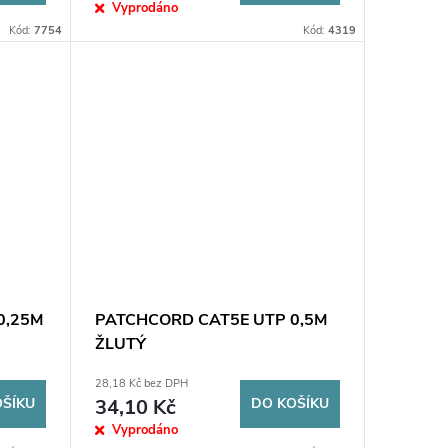
Vyprodáno
Kód:
7754
Kód:
4319
0,25M
PATCHCORD CAT5E UTP 0,5M
ŽLUTÝ
28,18 Kč bez DPH
OŠÍKU
34,10 Kč
DO KOŠÍKU
Vyprodáno