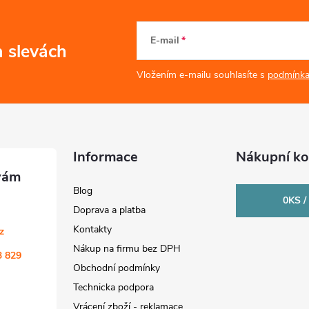
E-mail
a slevách
Vložením e-mailu souhlasíte s
podmínka
Informace
Nákupní ko
Blog
0
KS /
Doprava a platba
Kontakty
cz
Nákup na firmu bez DPH
3 829
Obchodní podmínky
Technicka podpora
Vrácení zboží - reklamace