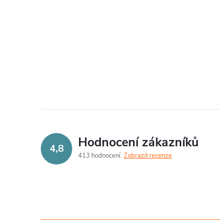
O
v
l
á
d
a
Hodnocení zákazníků
c
4,8
413 hodnocení
Zobrazit recenze
í
p
r