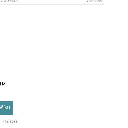
Kód:
10973
Kód:
5866
1M
OŠÍKU
Kód:
8035