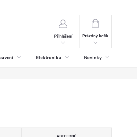
NÁKUPNÍ
KOŠÍK
Prázdný košík
Přihlášení
bavení
Elektronika
Novinky
Obch
ABECEDNĚ