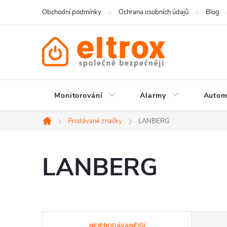
Přejít
Obchodní podmínky
Ochrana osobních údajů
Blog
na
obsah
Monitorování
Alarmy
Autom
Prodávané značky
LANBERG
Domů
LANBERG
Ř
NEJPRODÁVANĚJŠÍ