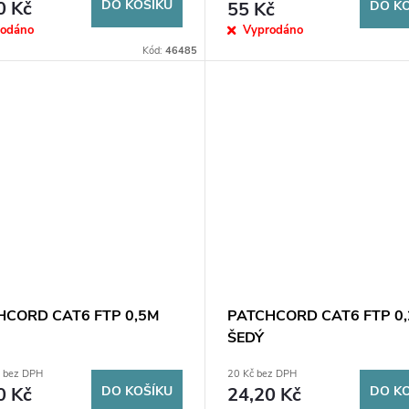
0 Kč
DO KOŠÍKU
55 Kč
DO K
rodáno
Vyprodáno
Kód:
46485
HCORD CAT6 FTP 0,5M
PATCHCORD CAT6 FTP 0
ŠEDÝ
č bez DPH
20 Kč bez DPH
0 Kč
DO KOŠÍKU
24,20 Kč
DO K