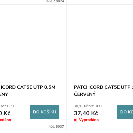
Kód:
10974
HCORD CAT5E UTP 0,5M
PATCHCORD CAT5E UTP 
ENÝ
ČERVENÝ
č bez DPH
30,91 Kč bez DPH
0 Kč
DO KOŠÍKU
37,40 Kč
DO K
rodáno
Vyprodáno
Kód:
8037