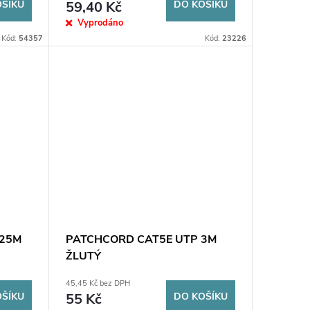
OŠÍKU
59,40 Kč
DO KOŠÍKU
Vyprodáno
Kód:
54357
Kód:
23226
,25M
PATCHCORD CAT5E UTP 3M
ŽLUTÝ
45,45 Kč bez DPH
OŠÍKU
55 Kč
DO KOŠÍKU