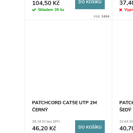
o
37,4
104,50 Kč
DO KOŠÍKU
u
Vyp
Skladem
36 ks
d
Kód:
3494
k
u
t
k
ů
t
ů
PATCHCORD CAT5E UTP 2M
PATC
ČERNÝ
ŠEDÝ
38,18 Kč bez DPH
33,64 K
46,20 Kč
DO KOŠÍKU
40,7