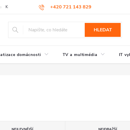
+420 721 143 829
Kontakty
HLEDAT
atizace domácnosti
TV a multimédia
IT vy
NEJLEVNĚJŠÍ
NEJDRAŽŠÍ