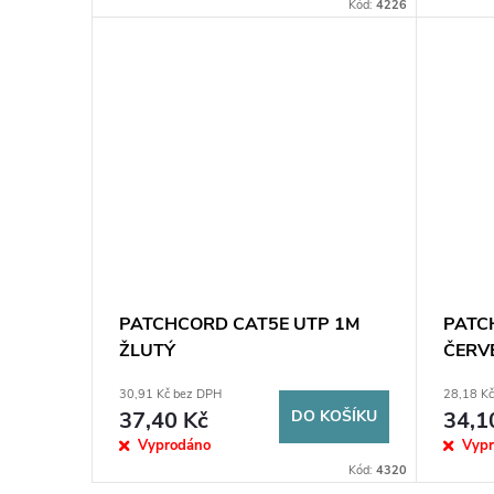
Kód:
4226
PATCHCORD CAT5E UTP 1M
PATC
ŽLUTÝ
ČERV
30,91 Kč bez DPH
28,18 K
37,40 Kč
DO KOŠÍKU
34,1
Vyprodáno
Vyp
Kód:
4320