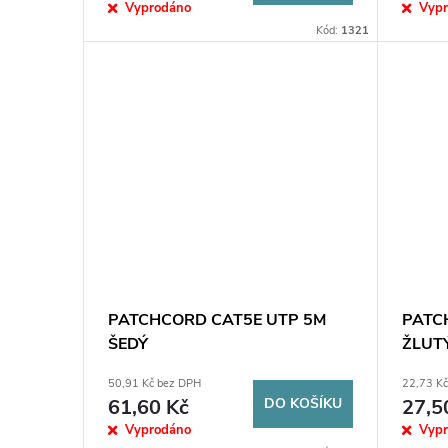
Vyprodáno
Vyp
Kód:
1321
PATCHCORD CAT5E UTP 5M
PATC
ŠEDÝ
ŽLUT
50,91 Kč bez DPH
22,73 K
61,60 Kč
DO KOŠÍKU
27,5
Vyprodáno
Vyp