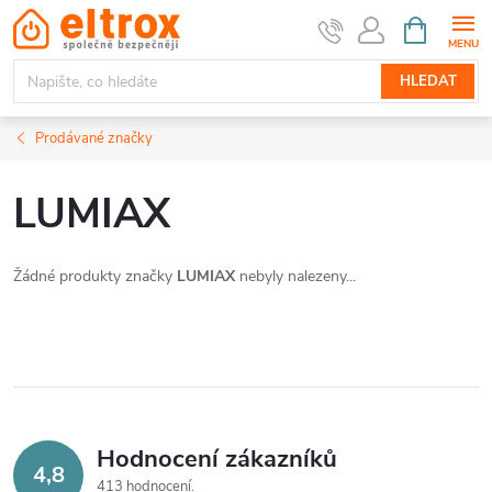
Přejít
NÁKUPNÍ
KOŠÍK
na
obsah
HLEDAT
Prodávané značky
LUMIAX
Žádné produkty značky
LUMIAX
nebyly nalezeny...
Hodnocení zákazníků
4,8
413 hodnocení