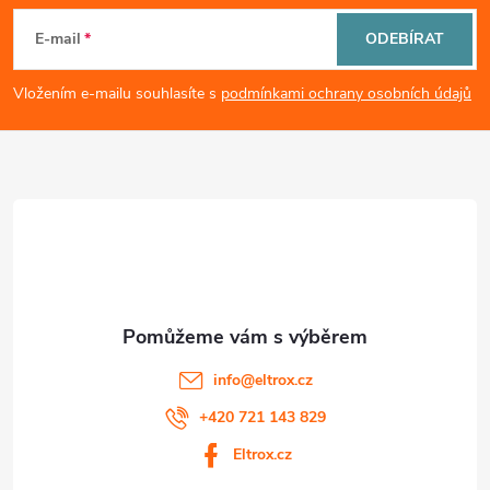
i
á
E-mail
ODEBÍRAT
s
p
Vložením e-mailu souhlasíte s
podmínkami ochrany osobních údajů
u
a
t
í
info
@
eltrox.cz
+420 721 143 829
Eltrox.cz