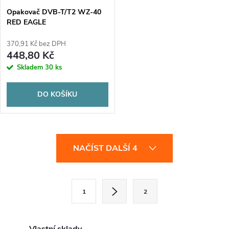
Opakovač DVB-T/T2 WZ-40
RED EAGLE
370,91 Kč bez DPH
448,80 Kč
Skladem
30 ks
DO KOŠÍKU
O
NAČÍST DALŠÍ 4
v
l
S
1
2
t
á
r
d
á
Vlastní sklady