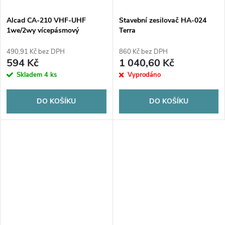
Alcad CA-210 VHF-UHF
Stavební zesilovač HA-024
1we/2wy vícepásmový
Terra
zesilovač
490,91 Kč bez DPH
860 Kč bez DPH
594 Kč
1 040,60 Kč
Skladem
4 ks
Vyprodáno
DO KOŠÍKU
DO KOŠÍKU