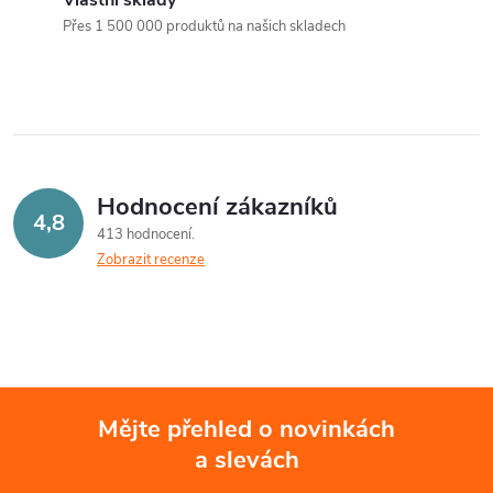
a
n
Přes 1 500 000 produktů na našich skladech
k
c
o
í
v
á
p
n
r
Hodnocení zákazníků
í
4,8
413 hodnocení
v
Zobrazit recenze
k
y
v
ý
Mějte přehled o novinkách
a slevách
Z
p