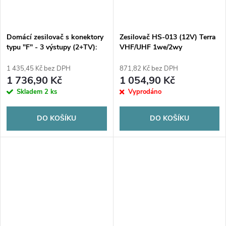
Domácí zesilovač s konektory
Zesilovač HS-013 (12V) Terra
typu "F" - 3 výstupy (2+TV):
VHF/UHF 1we/2wy
VHF/UHF - Auto LTE
1 435,45 Kč bez DPH
871,82 Kč bez DPH
1 736,90 Kč
1 054,90 Kč
Skladem
2 ks
Vyprodáno
DO KOŠÍKU
DO KOŠÍKU