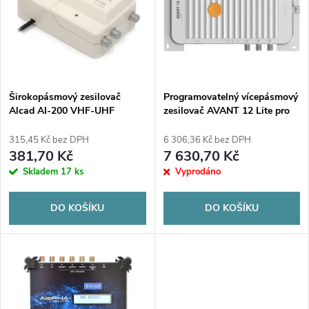
e
p
n
i
í
s
p
Širokopásmový zesilovač
Programovatelný vícepásmový
Alcad AI-200 VHF-UHF
zesilovač AVANT 12 Lite pro
p
1we/2wy
pozemní signály ref. 532210
r
315,45 Kč bez DPH
6 306,36 Kč bez DPH
r
381,70 Kč
7 630,70 Kč
o
Skladem
17 ks
Vyprodáno
o
d
DO KOŠÍKU
DO KOŠÍKU
d
u
u
k
k