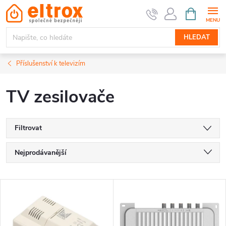
Přejít
NÁKUPNÍ
KOŠÍK
na
obsah
HLEDAT
Příslušenství k televizím
TV zesilovače
Filtrovat
Ř
Nejprodávanější
a
Nejlevnější
V
Nejdražší
z
ý
Abecedně