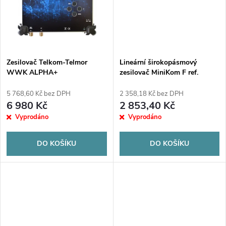
t
t
ů
ů
Zesilovač Telkom-Telmor
Lineární širokopásmový
WWK ALPHA+
zesilovač MiniKom F ref.
537302
5 768,60 Kč bez DPH
2 358,18 Kč bez DPH
6 980 Kč
2 853,40 Kč
Vyprodáno
Vyprodáno
DO KOŠÍKU
DO KOŠÍKU