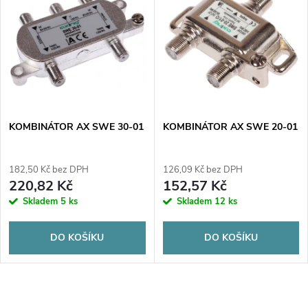
z
ý
Abecedně
e
p
n
i
í
s
p
KOMBINÁTOR AX SWE 30-01
KOMBINÁTOR AX SWE 20-01
p
r
182,50 Kč bez DPH
126,09 Kč bez DPH
r
220,82 Kč
152,57 Kč
o
Skladem
5 ks
Skladem
12 ks
o
d
DO KOŠÍKU
DO KOŠÍKU
d
u
u
O