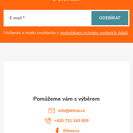
Z
y
á
v
E-mail
ODEBÍRAT
ý
p
Vložením e-mailu souhlasíte s
podmínkami ochrany osobních údajů
p
a
i
t
s
í
u
info
@
eltrox.cz
+420 721 143 829
Eltrox.cz