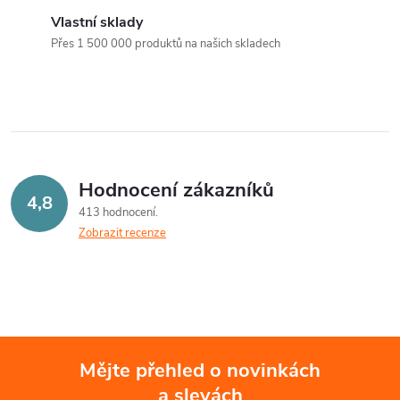
k
k
v
Vlastní sklady
t
Přes 1 500 000 produktů na našich skladech
t
l
ů
á
ů
d
a
Hodnocení zákazníků
c
4,8
413 hodnocení
Zobrazit recenze
í
p
r
v
Mějte přehled o novinkách
k
a slevách