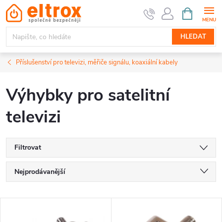
Přejít
NÁKUPNÍ
KOŠÍK
na
obsah
HLEDAT
Příslušenství pro televizi, měřiče signálu, koaxiální kabely
Výhybky pro satelitní
televizi
Filtrovat
Ř
Nejprodávanější
a
Nejlevnější
V
Nejdražší