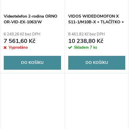
Videotelefon 2-rodina ORNO
VIDOS WIDEDOMOFON X
OR-VID-EX-1063/W
S11-1/M10B-X + TLAČÍTKO +
ELEKTRICKÉ OTEVÍRÁNÍ
DVEŘÍ
6 249,26 Kč bez DPH
8 461,82 Kč bez DPH
7 561,60 Kč
10 238,80 Kč
Vyprodáno
Skladem
7 ks
DO KOŠÍKU
DO KOŠÍKU