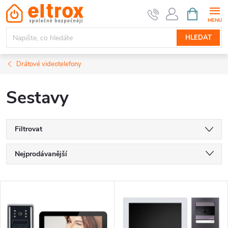
Přejít
NÁKUPNÍ
KOŠÍK
na
obsah
HLEDAT
Drátové videotelefony
Sestavy
Filtrovat
Ř
Nejprodávanější
a
Nejlevnější
V
Nejdražší
z
ý
Abecedně