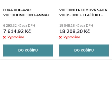
EURA VDP-42A3
VIDEOINTERKOMOVÁ SADA
VIDEODOMOFON GAMMA+
VIDOS ONE + TLAČÍTKO +
černý monitor TUYA
ELEKTRICKÝ ZÁMEK DVEŘÍ
6 293,32 Kč bez DPH
15 048,18 Kč bez DPH
7 614,92 Kč
18 208,30 Kč
Vyprodáno
Vyprodáno
DO KOŠÍKU
DO KOŠÍKU