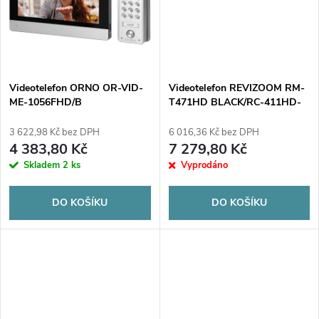
t
t
ů
ů
Videotelefon ORNO OR-VID-
Videotelefon REVIZOOM RM-
ME-1056FHD/B
T471HD BLACK/RC-411HD-
CK
3 622,98 Kč bez DPH
6 016,36 Kč bez DPH
4 383,80 Kč
7 279,80 Kč
Skladem
2 ks
Vyprodáno
DO KOŠÍKU
DO KOŠÍKU