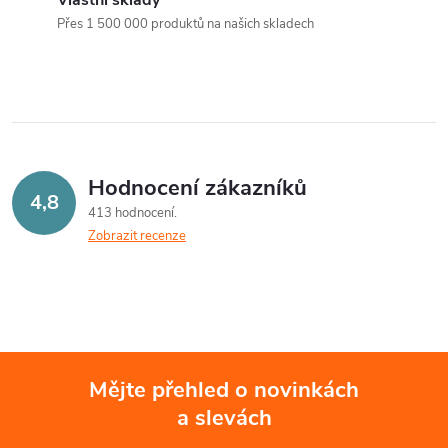
a
n
Přes 1 500 000 produktů na našich skladech
k
c
o
í
v
á
p
n
r
Hodnocení zákazníků
í
4,8
413 hodnocení
v
Zobrazit recenze
k
y
v
ý
Mějte přehled o novinkách
a slevách
Z
p