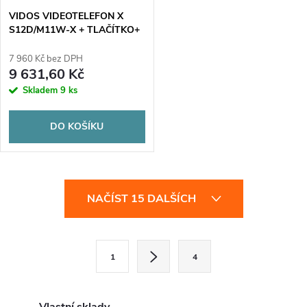
VIDOS VIDEOTELEFON X
S12D/M11W-X + TLAČÍTKO+
ELEKTRICKÝ OTVÍRAČ DVEŘÍ
7 960 Kč bez DPH
9 631,60 Kč
Skladem
9 ks
DO KOŠÍKU
O
NAČÍST 15 DALŠÍCH
v
l
S
1
4
t
á
r
d
á
Vlastní sklady