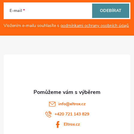
i
á
E-mail
ODEBÍRAT
s
p
Vložením e-mailu souhlasíte s
podmínkami ochrany osobních údajů
u
a
t
í
info
@
eltrox.cz
+420 721 143 829
Eltrox.cz