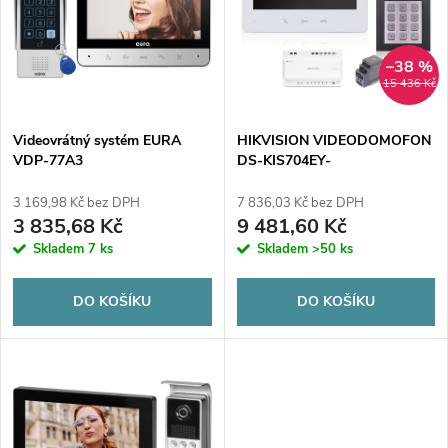
e
p
n
i
–38 %
15 436 Kč
í
s
p
Videovrátný systém EURA
HIKVISION VIDEODOMOFON
VDP-77A3
DS-KIS704EY-
p
ACW2/Aluminium
r
3 169,98 Kč bez DPH
7 836,03 Kč bez DPH
r
3 835,68 Kč
9 481,60 Kč
o
Skladem
7 ks
Skladem
>50 ks
o
d
DO KOŠÍKU
DO KOŠÍKU
d
u
u
k
k