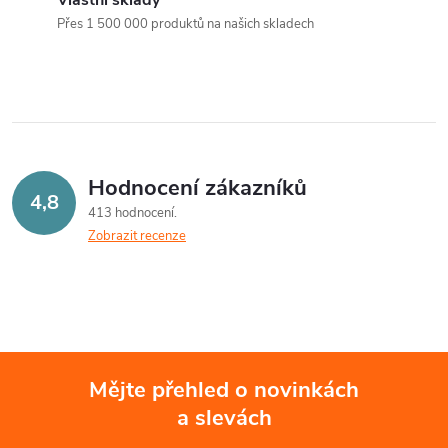
a
n
Přes 1 500 000 produktů na našich skladech
k
c
o
í
v
á
p
n
r
Hodnocení zákazníků
í
4,8
413 hodnocení
v
Zobrazit recenze
k
y
v
ý
Mějte přehled o novinkách
a slevách
Z
p