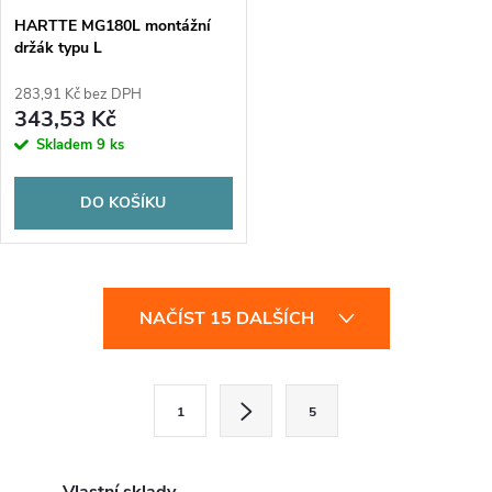
HARTTE MG180L montážní
držák typu L
283,91 Kč bez DPH
343,53 Kč
Skladem
9 ks
DO KOŠÍKU
O
NAČÍST 15 DALŠÍCH
v
l
S
1
5
t
á
r
d
á
Vlastní sklady