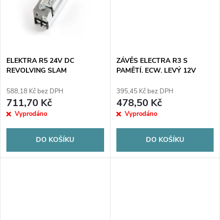
t
t
ů
ů
ELEKTRA R5 24V DC
ZÁVĚS ELECTRA R3 S
REVOLVING SLAM
PAMĚTÍ. ECW. LEVÝ 12V
588,18 Kč bez DPH
395,45 Kč bez DPH
711,70 Kč
478,50 Kč
Vyprodáno
Vyprodáno
DO KOŠÍKU
DO KOŠÍKU