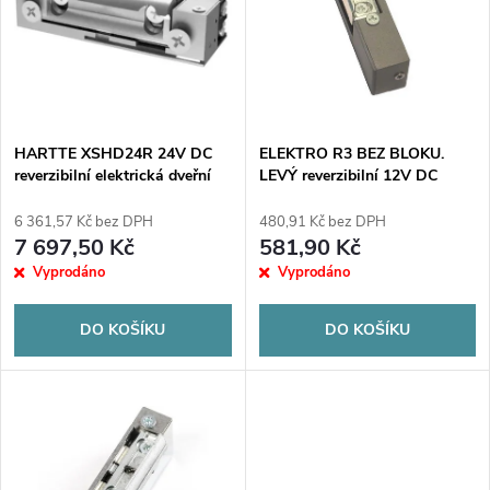
e
p
n
i
í
s
p
HARTTE XSHD24R 24V DC
ELEKTRO R3 BEZ BLOKU.
reverzibilní elektrická dveřní
LEVÝ reverzibilní 12V DC
p
závora
r
6 361,57 Kč bez DPH
480,91 Kč bez DPH
r
7 697,50 Kč
581,90 Kč
o
Vyprodáno
Vyprodáno
o
d
DO KOŠÍKU
DO KOŠÍKU
d
u
u
k
k