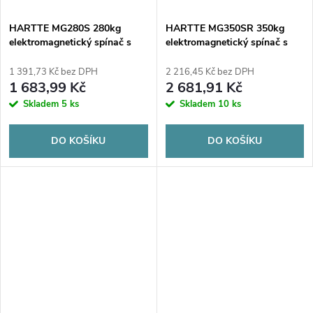
HARTTE MG280S 280kg
HARTTE MG350SR 350kg
elektromagnetický spínač s
elektromagnetický spínač s
indikací
monitorováním a signalizací
1 391,73 Kč bez DPH
2 216,45 Kč bez DPH
1 683,99 Kč
2 681,91 Kč
Skladem
5 ks
Skladem
10 ks
DO KOŠÍKU
DO KOŠÍKU