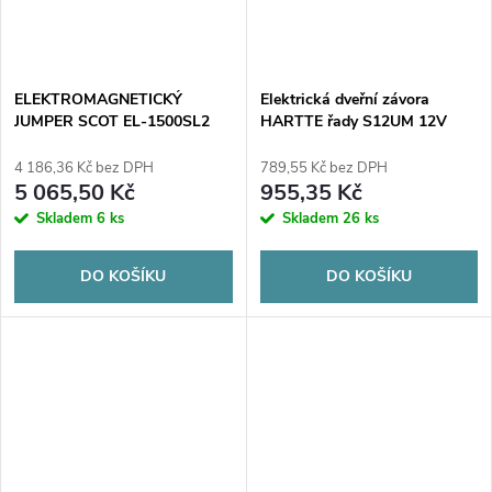
ELEKTROMAGNETICKÝ
Elektrická dveřní závora
JUMPER SCOT EL-1500SL2
HARTTE řady S12UM 12V
AC/DC standardně s
monitorováním
4 186,36 Kč bez DPH
789,55 Kč bez DPH
5 065,50 Kč
955,35 Kč
Skladem
6 ks
Skladem
26 ks
DO KOŠÍKU
DO KOŠÍKU