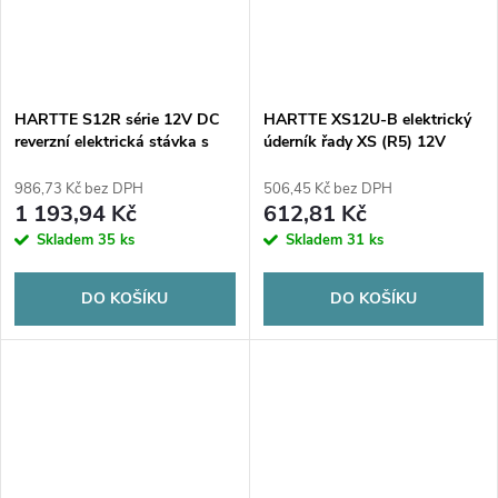
HARTTE S12R série 12V DC
HARTTE XS12U-B elektrický
reverzní elektrická stávka s
úderník řady XS (R5) 12V
monitorováním
AC/DC standard se zesílenou
pružinou
986,73 Kč bez DPH
506,45 Kč bez DPH
1 193,94 Kč
612,81 Kč
Skladem
35 ks
Skladem
31 ks
DO KOŠÍKU
DO KOŠÍKU