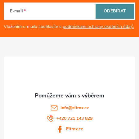
i
á
E-mail
ODEBÍRAT
s
p
Vložením e-mailu souhlasíte s
podmínkami ochrany osobních údajů
u
a
t
í
info
@
eltrox.cz
+420 721 143 829
Eltrox.cz