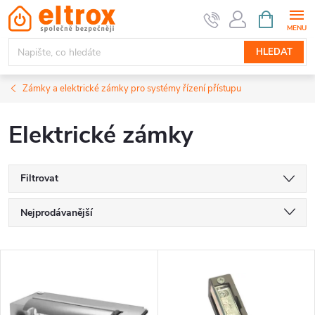
Přejít
NÁKUPNÍ
KOŠÍK
na
obsah
HLEDAT
Zámky a elektrické zámky pro systémy řízení přístupu
Elektrické zámky
Filtrovat
Ř
Nejprodávanější
a
Nejlevnější
V
Nejdražší
z
ý
Abecedně