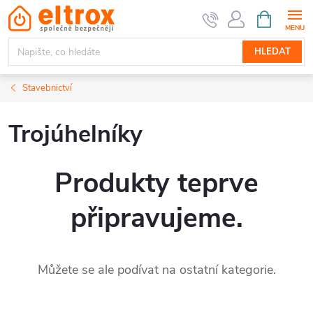
Přejít
NÁKUPNÍ
KOŠÍK
na
obsah
HLEDAT
Stavebnictví
Trojúhelníky
Produkty teprve
připravujeme.
Můžete se ale podívat na ostatní kategorie.