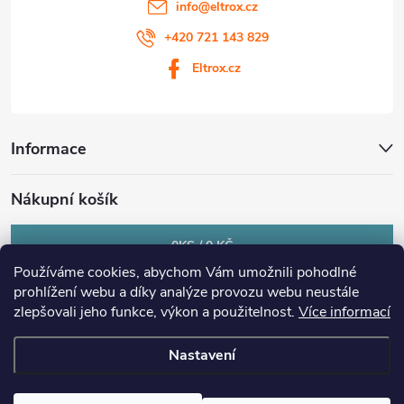
info
@
eltrox.cz
+420 721 143 829
Eltrox.cz
Informace
Nákupní košík
0
KS /
0 KČ
Používáme cookies, abychom Vám umožnili pohodlné
prohlížení webu a díky analýze provozu webu neustále
zlepšovali jeho funkce, výkon a použitelnost.
Více informací
Nastavení
Copyright 2026
eltrox.cz
. Všechna práva vyhrazena.
Upravit nastavení
cookies